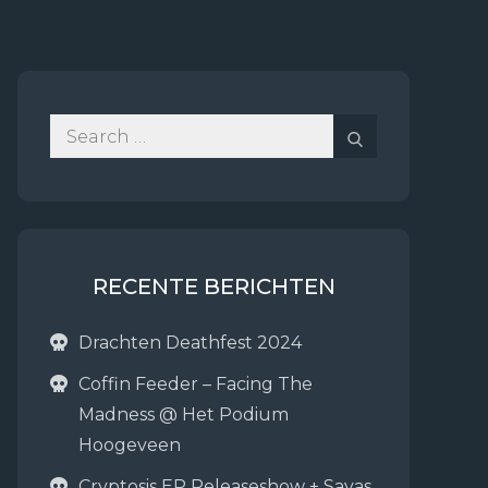
Search
Search
for:
RECENTE BERICHTEN
Drachten Deathfest 2024
Coffin Feeder – Facing The
Madness @ Het Podium
Hoogeveen
Cryptosis EP Releaseshow + Sayas