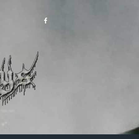
Metalboys
on
FB