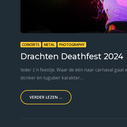
CONCERTS
METAL
PHOTOGRAPHY
Drachten Deathfest 2024
Ieder z´n feestje. Waar de één naar carnaval gaat e
donker en luguber karakter.…
VERDER LEZEN ...