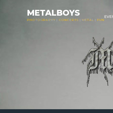
Skip
to
METALBOYS
EVE
content
PHOTOGRAPHY
|
CONCERTS
|
METAL
|
FUN