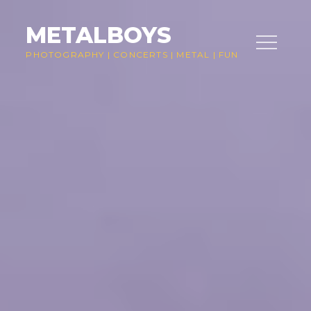
Skip
to
METALBOYS
content
PHOTOGRAPHY
|
CONCERTS
|
METAL
|
FUN