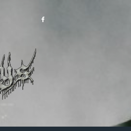
Metalboys
on
FB