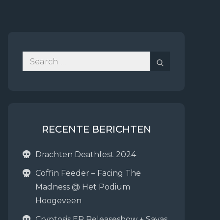
Search
Search
for:
RECENTE BERICHTEN
Drachten Deathfest 2024
Coffin Feeder – Facing The
Madness @ Het Podium
Hoogeveen
Cryptosis EP Releaseshow + Sayas