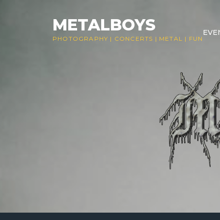
Skip
to
METALBOYS
EVE
content
PHOTOGRAPHY
|
CONCERTS
|
METAL
|
FUN