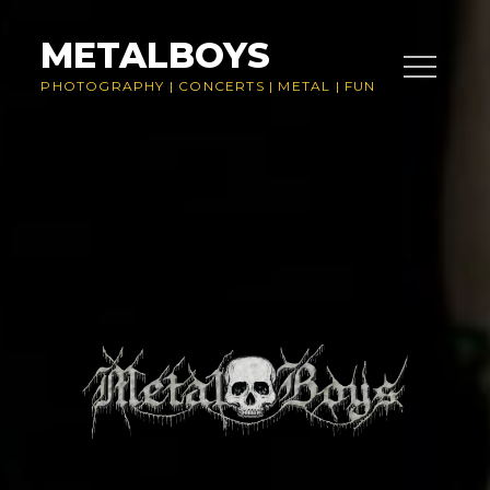
Skip
to
METALBOYS
content
PHOTOGRAPHY
|
CONCERTS
|
METAL
|
FUN