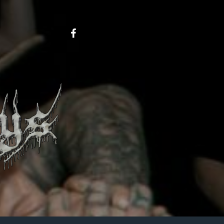
Metalboys
on
FB