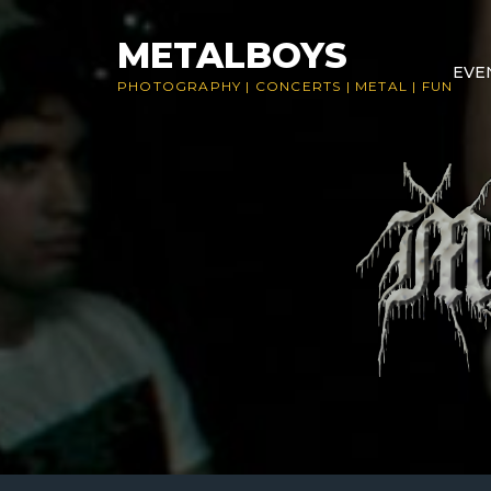
Skip
to
METALBOYS
EVE
content
PHOTOGRAPHY
|
CONCERTS
|
METAL
|
FUN