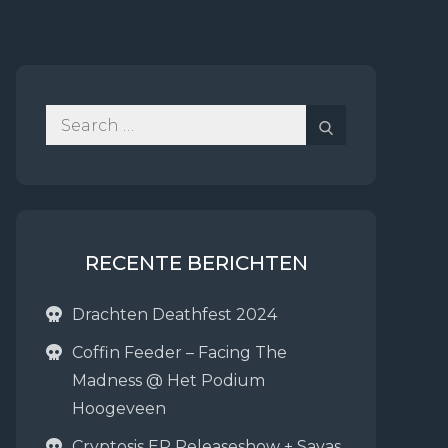
Search
Search
for:
RECENTE BERICHTEN
Drachten Deathfest 2024
Coffin Feeder – Facing The
Madness @ Het Podium
Hoogeveen
Cryptosis EP Releaseshow + Sayas