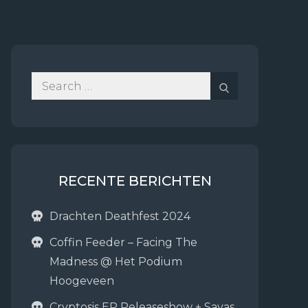
Search
Search
for:
RECENTE BERICHTEN
Drachten Deathfest 2024
Coffin Feeder – Facing The
Madness @ Het Podium
Hoogeveen
Cryptosis EP Releaseshow + Sayas