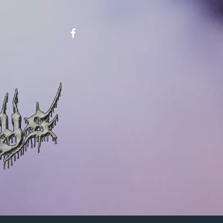
Metalboys
on
FB