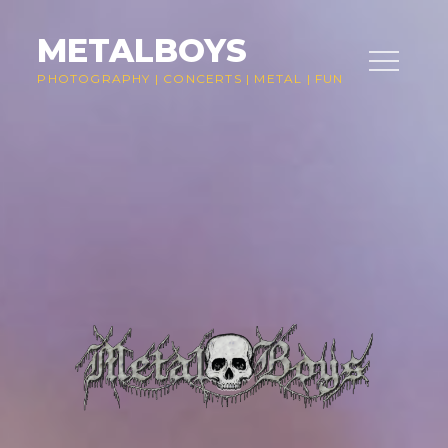
Skip
to
METALBOYS
content
PHOTOGRAPHY
|
CONCERTS
|
METAL
|
FUN