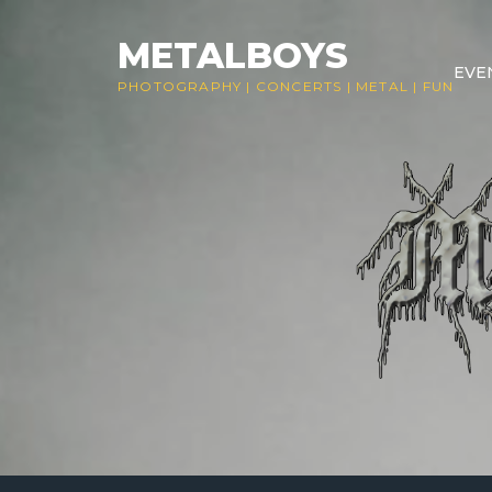
Skip
to
METALBOYS
EVE
content
PHOTOGRAPHY
|
CONCERTS
|
METAL
|
FUN