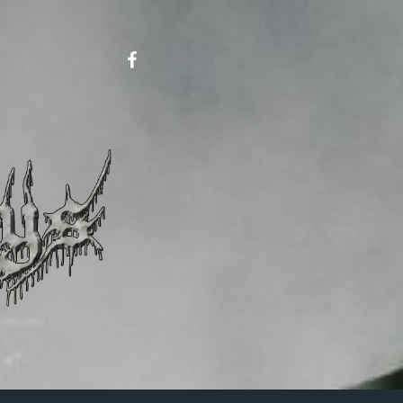
Metalboys
on
FB