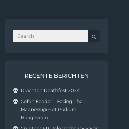
Search
Search
for:
RECENTE BERICHTEN
Drachten Deathfest 2024
Coffin Feeder – Facing The
Madness @ Het Podium
Hoogeveen
Cryptosis EP Releaseshow + Sayas