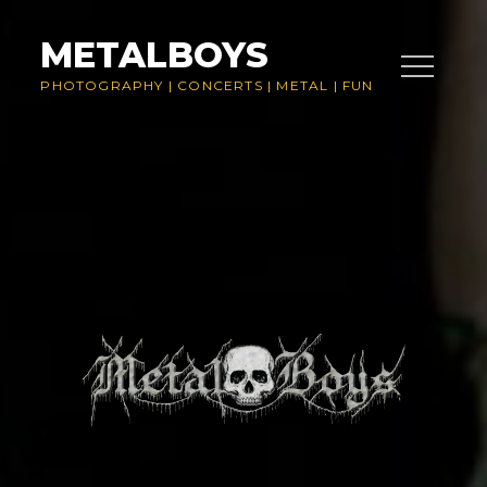
Skip
to
METALBOYS
content
PHOTOGRAPHY
|
CONCERTS
|
METAL
|
FUN