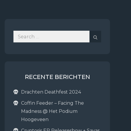
Search
Search
for:
RECENTE BERICHTEN
Drachten Deathfest 2024
Coffin Feeder – Facing The
Madness @ Het Podium
Hoogeveen
Cryptosis EP Releaseshow + Sayas