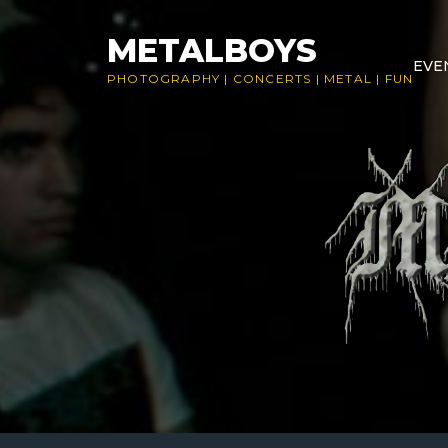
Skip
to
METALBOYS
EVE
content
PHOTOGRAPHY
|
CONCERTS
|
METAL
|
FUN