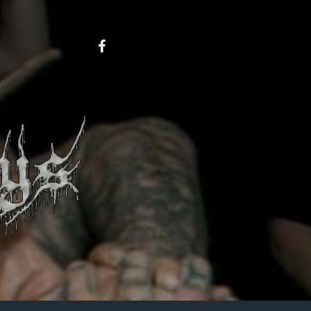
Metalboys
on
FB