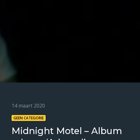
Posted
14 maart 2020
on
GEEN CATEGORIE
Midnight Motel – Album