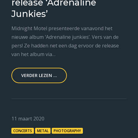
release ‘Adrenaline
Junkies’
Midnight Motel presenteerde vanavond het
nieuwe album ‘Adrenaline junkies’. Vers van de
pers! Ze hadden net een dag ervoor de release
van het album via…
VERDER LEZEN ...
Posted
11 maart 2020
on
CONCERTS
METAL
PHOTOGRAPHY