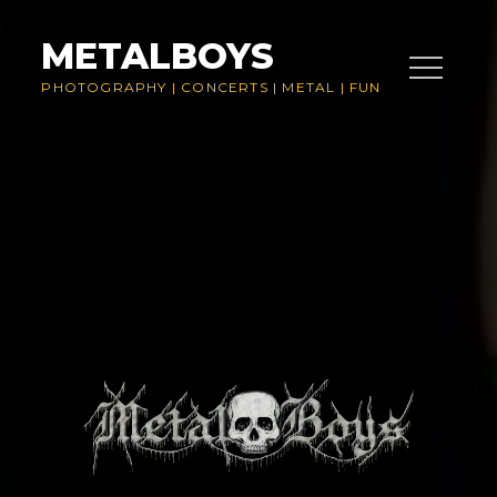
Skip
to
METALBOYS
content
PHOTOGRAPHY
|
CONCERTS
|
METAL
|
FUN