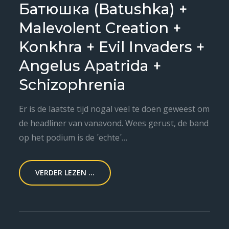
Батюшка (Batushka) +
Malevolent Creation +
Konkhra + Evil Invaders +
Angelus Apatrida +
Schizophrenia
Er is de laatste tijd nogal veel te doen geweest om
de headliner van vanavond. Wees gerust, de band
op het podium is de ´echte´…
VERDER LEZEN ...