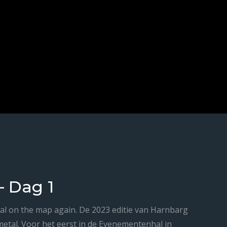
– Dag 1
tal on the map again. De 2023 editie van Harnbarg
metal. Voor het eerst in de Evenementenhal in