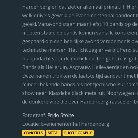
Hardenberg en dat ziet er allemaal prima uit. Hier
welk duivels geweld de Evenementenhal aandoet m
geleid. Vanavond staan maar liefst 10 bands op de
moeten staan, de bands komen van alle contreien
gespaard om een heerlijke avond verdoemenis ove
technische mensen. Het licht zag er verbluffend s
nu aandacht voor de muziek die ten gehore is geb
Bands als Helleruin, Asgrauw, Hellevaerder en oo
Deze namen trokken de laatste tijd aandacht met 
minder bekende bands als het tjechische Purnama
show neer. Klassieke black metal uit Noorwegen is
de donkere vibe die over Hardenberg raasde en bek
Fotograaf:
Frido Stolte
Locatie:
Evenementenhal Hardenberg
CONCERTS
METAL
PHOTOGRAPHY