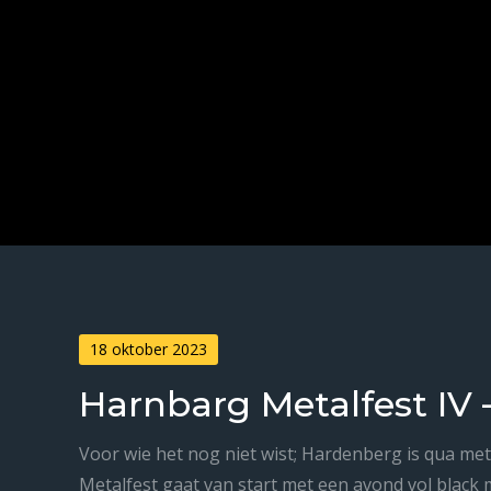
Posted
18 oktober 2023
on
Harnbarg Metalfest IV 
Voor wie het nog niet wist; Hardenberg is qua me
Metalfest gaat van start met een avond vol black 