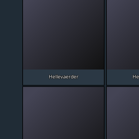
Hellevaerder
He