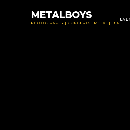
Skip
to
METALBOYS
EVE
content
PHOTOGRAPHY
|
CONCERTS
|
METAL
|
FUN